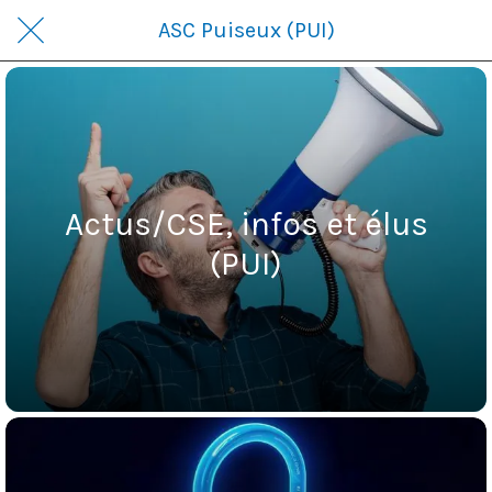
ASC Puiseux (PUI)
Actus/CSE, infos et élus
(PUI)