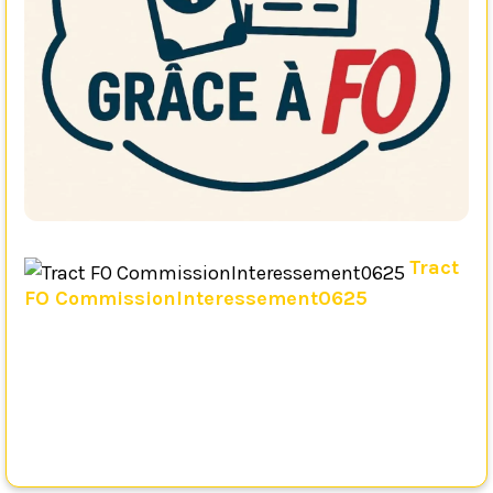
Tract
FO CommissionInteressement0625