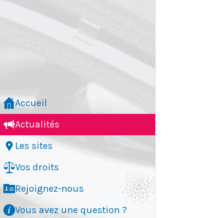
L
n
o
(
Accueil
s
Actualités
l
Les sites
e
I
Vos droits
c
Rejoignez-nous
v
Vous avez une question ?
C