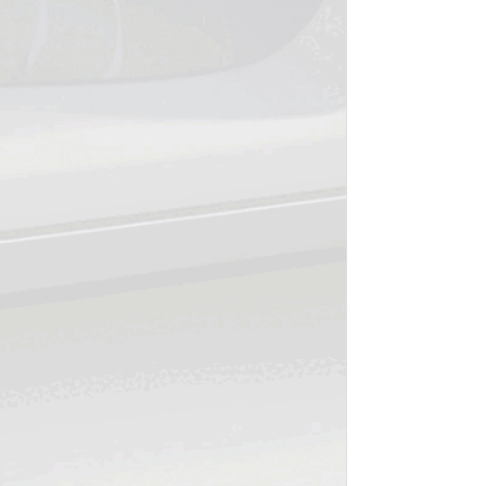
C
d
M
é
c
p
L
s

a