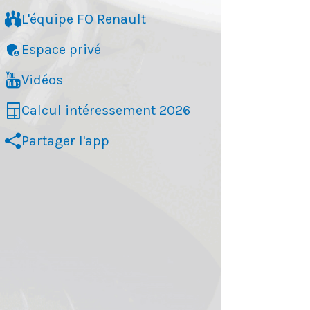
L'équipe FO Renault
l
Espace privé
Vidéos
R
Calcul intéressement 2026
d
d
Partager l'app
d
s
r
G
f